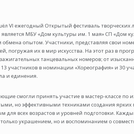
ёл VI ежегодный Открытый фестиваль творческих лю
о является МБУ «Дом культуры им. 1 мая» СП «Дом к
обмена опытом. Участники, представляя свои номер
й, погружая их в мир искусства. На этот раз в про
 зажигательных танцевальных номеров; от изыска
, 13 участников в номинации «Хореография» и 30 у
пла и единения.
ющие смогли принять участие в мастер-классе по 
тыми, но эффективными техниками создания ярких 
ым для всех возрастов и уровней подготовки. Кажд
 только украшением, но и воспоминанием о совмест