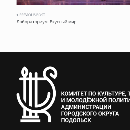
Навигация
Лабораториум. Вкусный мир.
по
записям