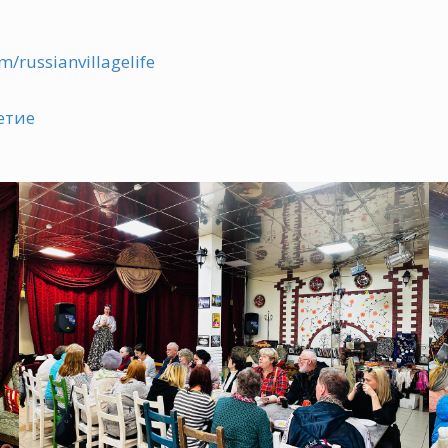
om/russianvillagelife
етие