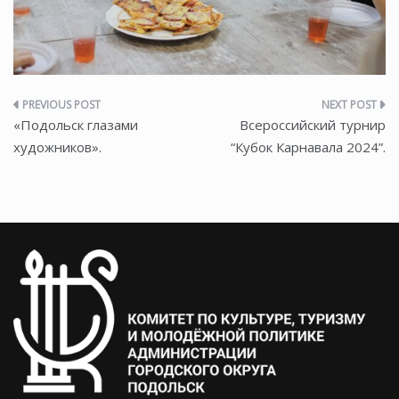
Навигация
«Подольск глазами
Всероссийский турнир
по
художников».
“Кубок Карнавала 2024”.
записям