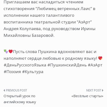
Приглашаем вас насладиться чтением
стихотворения “Любимец ветренных Лаис” в
исполнении нашего талантливого
воспитанника театральной студии “АзАрт”
Андрея Колупаева, под руководством Ирины
Михайловны Базаровой.
Пусть слова Пушкина вдохновляют вас и
наполняют сердце любовью к родному языку!
#ДеньРусскогоЯзыка #ПушкинскийДень #АзАрт
#Поэзия #Культура
Навигация
Открытый урок по
«Весёлые старты»
по
английскому языку