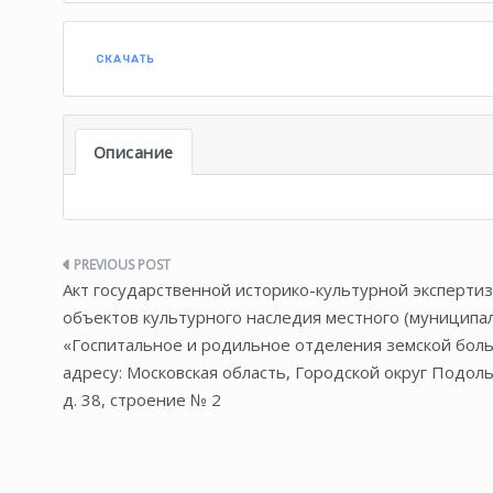
СКАЧАТЬ
Описание
Навигация
Акт государственной историко-культурной эксперти
по
объектов культурного наследия местного (муниципа
«Госпитальное и родильное отделения земской боль
записям
адресу: Московская область, Городской округ Подольск
д. 38, строение № 2